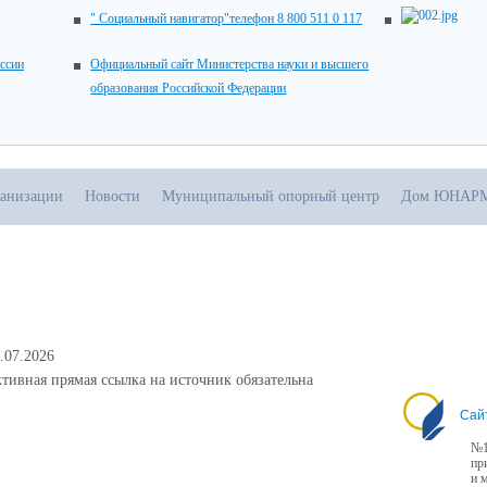
" Социальный навигатор"телефон 8 800 511 0 117
ссии
Официальный сайт Министерства науки и высшего
образования Российской Федерации
ганизации
Новости
Муниципальный опорный центр
Дом ЮНАР
.07.2026
тивная прямая ссылка на источник обязательна
Сай
№1
пр
и 