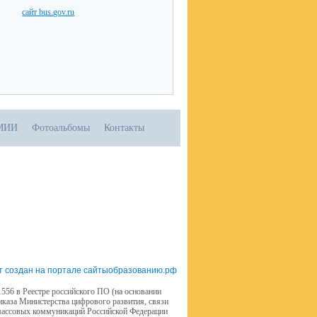
сайт bus.gov.ru
МИИ
Фотоальбомы
Контакты
т создан на портале сайтыобразованию.рф
556 в Реестре российского ПО (на основании
иказа Министерства цифрового развития, связи
массовых коммуникаций Российской Федерации