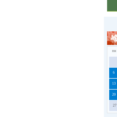
пн
6
13
20
27