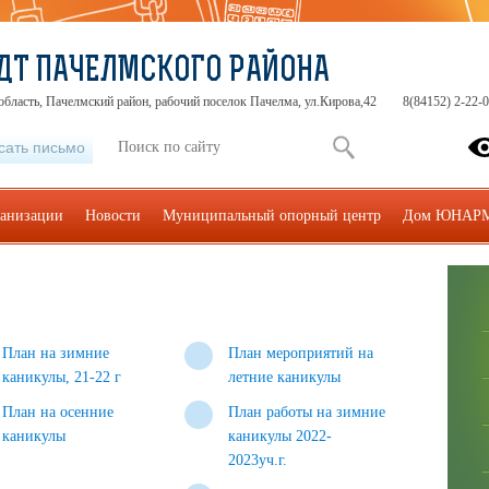
ДТ ПАЧЕЛМСКОГО РАЙОНА
область, Пачелмский район, рабочий поселок Пачелма, ул.Кирова,42
8(84152) 2-22-
сать письмо
ганизации
Новости
Муниципальный опорный центр
Дом ЮНАР
План на зимние
План мероприятий на
каникулы, 21-22 г
летние каникулы
План на осенние
План работы на зимние
каникулы
каникулы 2022-
2023уч.г.